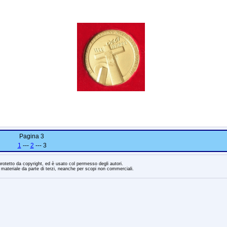
Pagina 3
1
---
2
--- 3
 protetto da copyright, ed è usato col permesso degli autori.
 materiale da parte di terzi, neanche per scopi non commerciali.