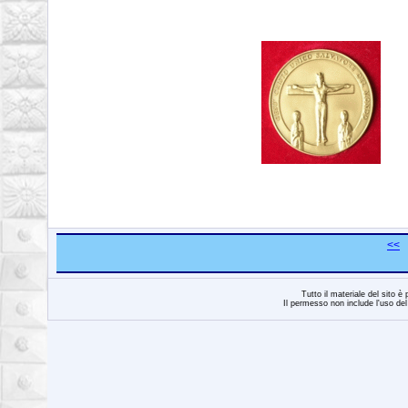
<<
Tutto il materiale del sito è
Il permesso non include l'uso del